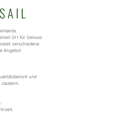
SAIL
menlands.
 einen Ort für Genuss
ietet verschiedene
he Angebot
alitätsbetont und
 zaubern.
:
hrzeit.